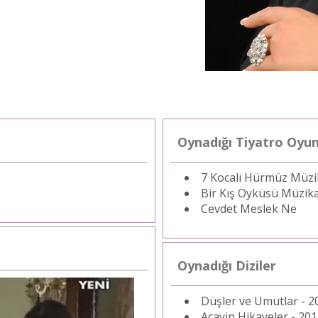
Oynadığı Tiyatro Oyun
7 Kocalı Hürmüz Müzi
Bir Kış Öyküsü Müzika
Cevdet Meslek Ne
Oynadığı Diziler
Düşler ve Umutlar - 2
Acayip Hikayeler - 20