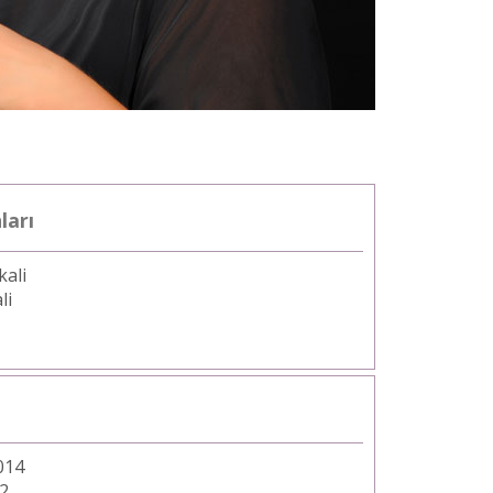
ları
kali
li
014
12