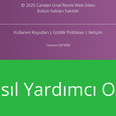
© 2025 Candan Ünal Resmi Web Sitesi
Bütün hakları Saklıdır
Kullanım Koşulları
|
Gizlilik Politikası
|
İletişim
Tasarım NJTWEB
Yardımcı Ola