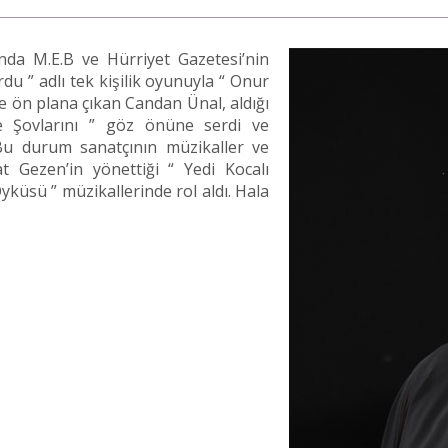
ında M.E.B ve Hürriyet Gazetesi’nin
du ” adlı tek kişilik oyunuyla “ Onur
le ön plana çıkan Candan Ünal, aldığı
hne Şovlarını ” göz önüne serdi ve
Bu durum sanatçının müzikaller ve
t Gezen’in yönettiği “ Yedi Kocalı
küsü ” müzikallerinde rol aldı. Hala